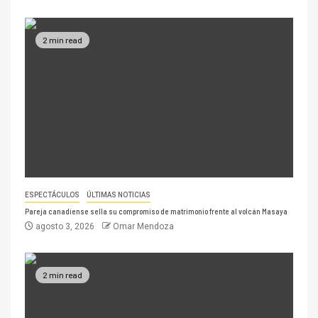
2 min read
ESPECTÁCULOS
ÚLTIMAS NOTICIAS
Pareja canadiense sella su compromiso de matrimonio frente al volcán Masaya
agosto 3, 2026
Omar Mendoza
2 min read