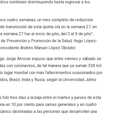
stros continúen disminuyendo hasta regresar a los
vamos cuatro semanas, un mes completo de reducción.
e transmisión de esta quinta ola en la semana 27, en
mana 27 fue al inicio de julio, del 3 al 9 de julio”,
o de Prevención y Promoción de la Salud, Hugo López-
el presidente Andrés Manuel López Obrador.
rige Jorge Alcocer expuso que entre viernes y sábado se
das con coronavirus, de tal manera que ya suman 328 mil
nto lugar mundial con más fallecimientos ocasionados por
os, Brasil, India y Rusia, según la Universidad Johns
 hiló tres días a la baja entre el martes y jueves de esta
ana en 10 por ciento para camas generales y en cuatro
ecánico destinadas a las personas que desarrollen una