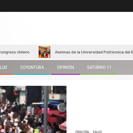
ileno
Alumnas de la Universidad Politécnica del Estado de Mo
LUD
COYUNTURA
OPINIÓN
SATURNO 11
PRINCIPAL
SALUD