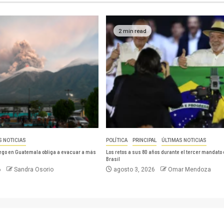
2 min read
S NOTICIAS
POLÍTICA
PRINCIPAL
ÚLTIMAS NOTICIAS
uego en Guatemala obliga a evacuar a más
Los retos a sus 80 años durante el tercer mandato 
Brasil
6
Sandra Osorio
agosto 3, 2026
Omar Mendoza