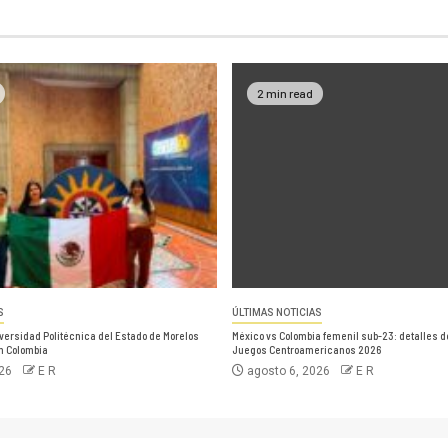
2 min read
S
ÚLTIMAS NOTICIAS
versidad Politécnica del Estado de Morelos
México vs Colombia femenil sub-23: detalles de 
en Colombia
Juegos Centroamericanos 2026
026
E R
agosto 6, 2026
E R