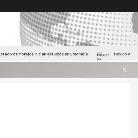
relos inician estudios en Colombia
México vs Colombia feme