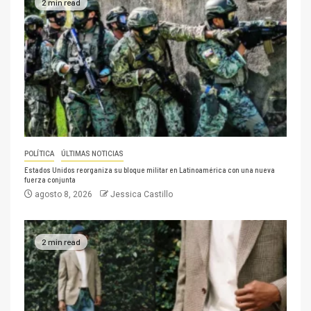
2 min read
POLÍTICA
ÚLTIMAS NOTICIAS
Estados Unidos reorganiza su bloque militar en Latinoamérica con una nueva
fuerza conjunta
agosto 8, 2026
Jessica Castillo
2 min read