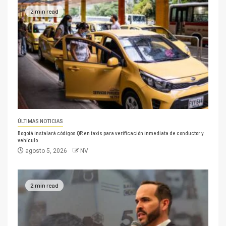
2 min read
ÚLTIMAS NOTICIAS
Bogotá instalará códigos QR en taxis para verificación inmediata de conductor y
vehículo
agosto 5, 2026
NV
2 min read