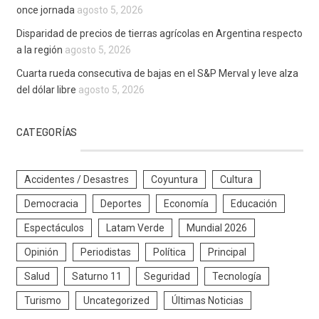
once jornada
agosto 5, 2026
Disparidad de precios de tierras agrícolas en Argentina respecto
a la región
agosto 5, 2026
Cuarta rueda consecutiva de bajas en el S&P Merval y leve alza
del dólar libre
agosto 5, 2026
CATEGORÍAS
Accidentes / Desastres
Coyuntura
Cultura
Democracia
Deportes
Economía
Educación
Espectáculos
Latam Verde
Mundial 2026
Opinión
Periodistas
Política
Principal
Salud
Saturno 11
Seguridad
Tecnología
Turismo
Uncategorized
Últimas Noticias