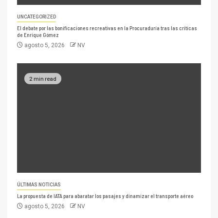
UNCATEGORIZED
El debate por las bonificaciones recreativas en la Procuraduría tras las críticas
de Enrique Gómez
agosto 5, 2026
NV
2 min read
ÚLTIMAS NOTICIAS
La propuesta de IATA para abaratar los pasajes y dinamizar el transporte aéreo
agosto 5, 2026
NV