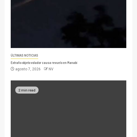
ÚLTIMAS NOTICIAS
Extraño objeto volador causa revuelo en Manabí
agosto 7, 2026
NV
2 min read