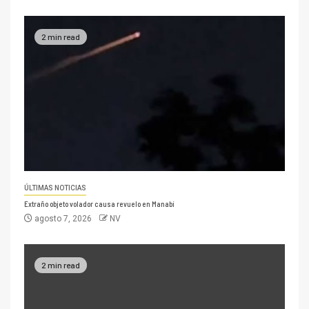
2 min read
ÚLTIMAS NOTICIAS
Extraño objeto volador causa revuelo en Manabí
agosto 7, 2026
NV
2 min read