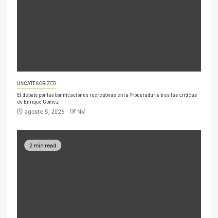
UNCATEGORIZED
El debate por las bonificaciones recreativas en la Procuraduría tras las críticas
de Enrique Gómez
agosto 5, 2026
NV
2 min read