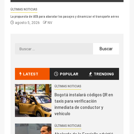
ÚLTIMAS NOTICIAS
La propuesta de IATA para abaratar los pasajes y dinamizar el transporte aéreo
agosto 5, 2026
NV
LATEST
POPULAR
TRENDING
ÚLTIMAS NOTICIAS
Bogotá instalará códigos QR en
taxis para verificación
inmediata de conductor y
vehículo
ÚLTIMAS NOTICIAS
Abelardo de la Espriella advirtió