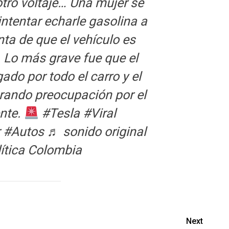
otro voltaje… Una mujer se
 intentar echarle gasolina a
nta de que el vehículo es
Lo más grave fue que el
ado por todo el carro y el
erando preocupación por el
ente.
#Tesla
#Viral
r
#Autos
♬ sonido original
ítica Colombia
Next