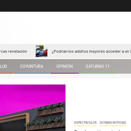
ión
¿Podrían los adultos mayores acceder a un 30% de desc
LUD
COYUNTURA
OPINIÓN
SATURNO 11
ESPECTÁCULOS
ÚLTIMAS NOTICIAS