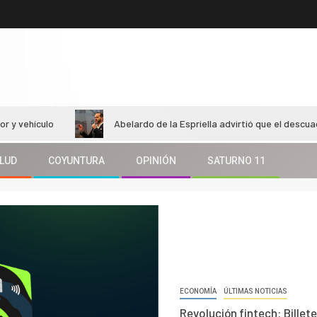
ulo
Abelardo de la Espriella advirtió que el descuadre fisca
LUD
COYUNTURA
OPINIÓN
SATURNO 11
ECONOMÍA
ÚLTIMAS NOTICIAS
Revolución fintech: Billete