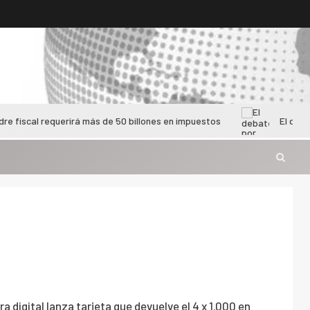
l requerirá más de 50 billones en impuestos
El debate por la
ra digital lanza tarjeta que devuelve el 4 x 1.000 en