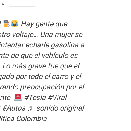
l
Hay gente que
otro voltaje… Una mujer se
 intentar echarle gasolina a
nta de que el vehículo es
Lo más grave fue que el
ado por todo el carro y el
erando preocupación por el
ente.
#Tesla
#Viral
r
#Autos
♬ sonido original
ítica Colombia