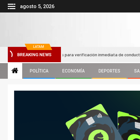
agosto 5, 2026
LATAM
ará códigos QR en taxis para verificación inmediata de conductor y vehíc
BREAKING NEWS
POLÍTICA
ECONOMÍA
DEPORTES
SA