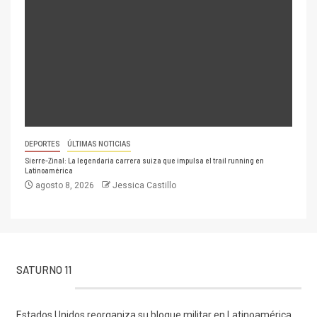
DEPORTES
ÚLTIMAS NOTICIAS
Sierre-Zinal: La legendaria carrera suiza que impulsa el trail running en
Latinoamérica
agosto 8, 2026
Jessica Castillo
SATURNO 11
Estados Unidos reorganiza su bloque militar en Latinoamérica