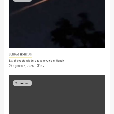
ÚLTIMAS NOTICIAS
Extraño objeto volador causa revuelo en Manabí
agosto 7, 2026
NV
2 min read