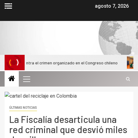
agosto 7, 2026
a contra el crimen organizado en el Congreso chileno
Alumn
ÚLTIMAS NOTICIAS
La Fiscalía desarticula una
red criminal que desvió miles