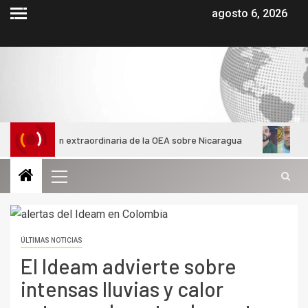
agosto 6, 2026
reunión extraordinaria de la OEA sobre Nicaragua
Dos peligr
ÚLTIMAS NOTICIAS
El Ideam advierte sobre
intensas lluvias y calor