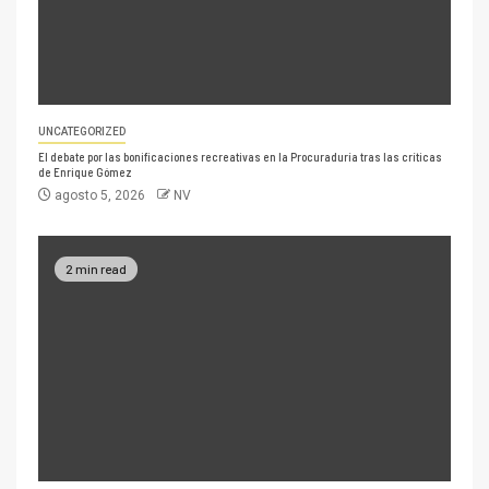
UNCATEGORIZED
El debate por las bonificaciones recreativas en la Procuraduría tras las críticas
de Enrique Gómez
agosto 5, 2026
NV
2 min read