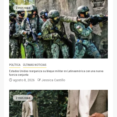
2 min read
POLÍTICA
ÚLTIMAS NOTICIAS
Estados Unidos reorganiza su bloque militar en Latinoamérica con una nueva
fuerza conjunta
agosto 8, 2026
Jessica Castillo
2 min read