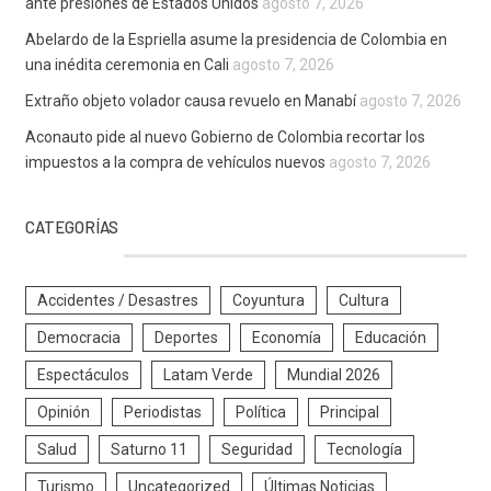
ante presiones de Estados Unidos
agosto 7, 2026
Abelardo de la Espriella asume la presidencia de Colombia en
una inédita ceremonia en Cali
agosto 7, 2026
Extraño objeto volador causa revuelo en Manabí
agosto 7, 2026
Aconauto pide al nuevo Gobierno de Colombia recortar los
impuestos a la compra de vehículos nuevos
agosto 7, 2026
CATEGORÍAS
Accidentes / Desastres
Coyuntura
Cultura
Democracia
Deportes
Economía
Educación
Espectáculos
Latam Verde
Mundial 2026
Opinión
Periodistas
Política
Principal
Salud
Saturno 11
Seguridad
Tecnología
Turismo
Uncategorized
Últimas Noticias