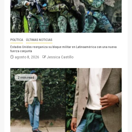
POLÍTICA
ÚLTIMAS NOTICIAS
Estados Unidos reorganiza su bloque militar en Latinoamérica con una nueva
fuerza conjunta
agosto 8, 2026
Jessica Castillo
2 min read