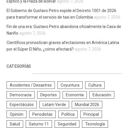
Elíptico y la Plaza de Bolívar
agosto 7, 2026
El Gobierno de Gustavo Petro expide el Decreto 1001 de 2026
para transformar el servicio de taxi en Colombia
agosto 7, 2026
Fin de una era: Gustavo Petro abandona oficialmente la Casa de
Nariño
agosto 7, 2026
Científicos pronostican graves afectaciones en América Latina
por el Súper El Niño, ¿cómo afectará?
agosto 7, 2026
CATEGORÍAS
Accidentes / Desastres
Coyuntura
Cultura
Democracia
Deportes
Economía
Educación
Espectáculos
Latam Verde
Mundial 2026
Opinión
Periodistas
Política
Principal
Salud
Saturno 11
Seguridad
Tecnología