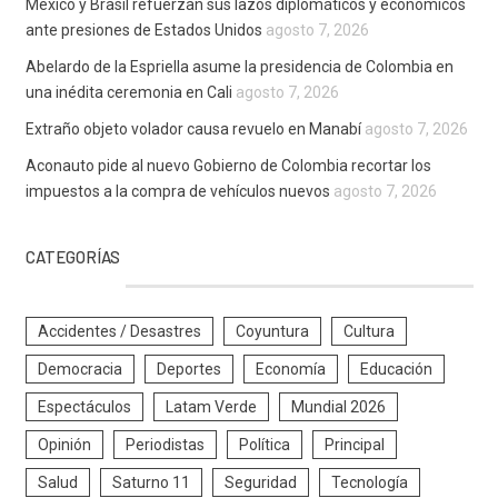
México y Brasil refuerzan sus lazos diplomáticos y económicos
ante presiones de Estados Unidos
agosto 7, 2026
Abelardo de la Espriella asume la presidencia de Colombia en
una inédita ceremonia en Cali
agosto 7, 2026
Extraño objeto volador causa revuelo en Manabí
agosto 7, 2026
Aconauto pide al nuevo Gobierno de Colombia recortar los
impuestos a la compra de vehículos nuevos
agosto 7, 2026
CATEGORÍAS
Accidentes / Desastres
Coyuntura
Cultura
Democracia
Deportes
Economía
Educación
Espectáculos
Latam Verde
Mundial 2026
Opinión
Periodistas
Política
Principal
Salud
Saturno 11
Seguridad
Tecnología