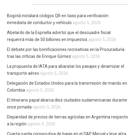
Bogotá instalará códigos QR en taxis para verificación
inmediata de conductor y vehículo
agosto 5, 2026
Abelardo de la Espriella advirtió que el descuadre fiscal
requerirá más de 50 billones en impuestos
agosto 5, 2026
El debate por las bonificaciones recreativas en la Procuraduría
tras las críticas de Enrique Gómez
agosto 5, 2026
La propuesta de IATA para abaratar los pasajes y dinamizar el
transporte aéreo
agosto 5, 2026
Delegación de Estados Unidos para la transmisión de mando en
Colombia
agosto 5, 2026
El itinerario papal abarca diez ciudades sudamericanas durante
once jornada
agosto 5, 2026
Disparidad de precios de tierras agrícolas en Argentina respecto
a la región
agosto 5, 2026
Cuarta rueda consecutiva de bajas en el S&P Merval y leve alza