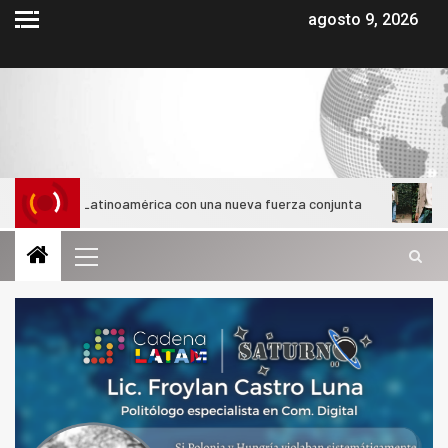
agosto 9, 2026
 en Latinoamérica con una nueva fuerza conjunta
¿Cómo evol