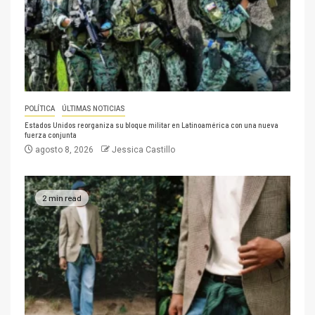
POLÍTICA
ÚLTIMAS NOTICIAS
Estados Unidos reorganiza su bloque militar en Latinoamérica con una nueva
fuerza conjunta
agosto 8, 2026
Jessica Castillo
2 min read