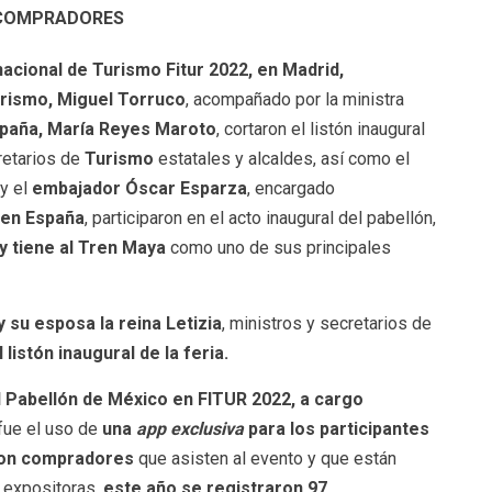
 COMPRADORES
nacional de Turismo Fitur 2022
, en Madrid,
rismo, Miguel Torruco
, acompañado por la ministra
spaña, María Reyes Maroto
, cortaron el listón inaugural
retarios de
Turismo
estatales y alcaldes, así como el
y el
embajador Óscar Esparza
, encargado
 en España
, participaron en el acto inaugural del pabellón,
y tiene al Tren Maya
como uno de sus principales
y su esposa la reina Letizia
, ministros y secretarios de
 listón inaugural de la feria.
l Pabellón de México en FITUR 2022, a cargo
fue el uso de
una
app exclusiva
para los participantes
con compradores
que asisten al evento y que están
 expositoras,
este año se registraron
97