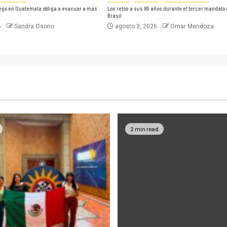
uego en Guatemala obliga a evacuar a más
Los retos a sus 80 años durante el tercer mandato 
Brasil
6
Sandra Osorio
agosto 3, 2026
Omar Mendoza
2 min read