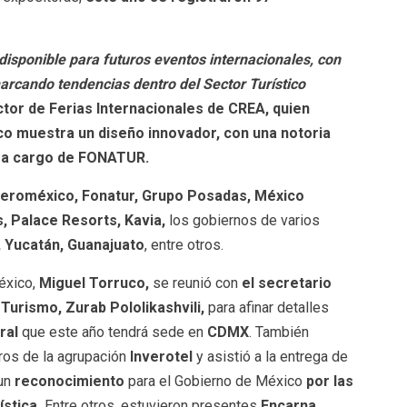
disponible para futuros eventos internacionales
,
c
on
arcando tendencias dentro del Sector Turístico
tor de Ferias Internacionales de CREA, quien
o muestra un diseño innovador, con una notoria
a a cargo de FONATUR.
eroméxico, Fonatur, Grupo Posadas, México
, Palace Resorts, Kavia,
los gobiernos de varios
 Yucatán, Guanajuato
, entre otros.
México,
Miguel Torruco,
se reunió con
el secretario
Turismo, Zurab Pololikashvili,
para afinar detalles
ral
que este año tendrá sede en
CDMX
. También
ros de la agrupación
Inverotel
y asistió a la entrega de
 un
reconocimiento
para el Gobierno de México
por las
ística.
Entre otros, estuvieron presentes
Encarna