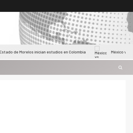
relos inician estudios en Colombia
México vs Colombia feme