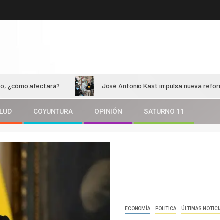
fectará?
José Antonio Kast impulsa nueva reforma contra el 
LUD
COYUNTURA
OPINIÓN
SATURNO 11
ECONOMÍA
POLÍTICA
ÚLTIMAS NOTICI