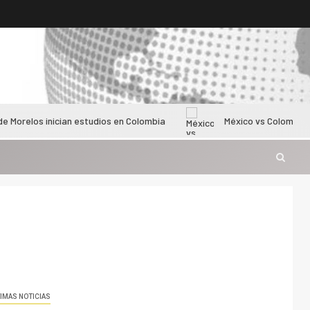
nician estudios en Colombia
México vs Colombia femenil sub-
IMAS NOTICIAS