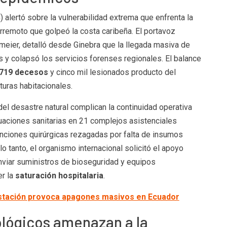
S
) alertó sobre la vulnerabilidad extrema que enfrenta la
erremoto que golpeó la costa caribeña. El portavoz
dmeier, detalló desde Ginebra que la llegada masiva de
 y colapsó los servicios forenses regionales. El balance
 719 decesos
y cinco mil lesionados producto del
uras habitacionales.
del desastre natural complican la continuidad operativa
uaciones sanitarias en 21 complejos asistenciales
nciones quirúrgicas rezagadas por falta de insumos
o tanto, el organismo internacional solicitó el apoyo
nviar suministros de bioseguridad y equipos
er la
saturación hospitalaria
.
stación provoca apagones masivos en Ecuador
lógicos amenazan a la