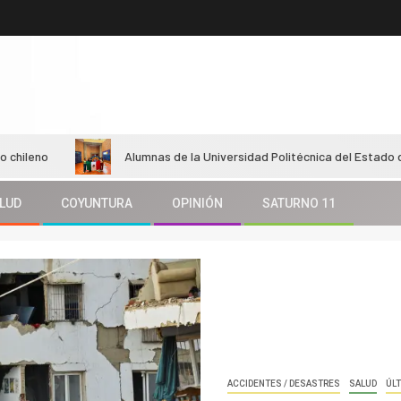
Alumnas de la Universidad Politécnica del Estado de Morelos i
LUD
COYUNTURA
OPINIÓN
SATURNO 11
ACCIDENTES / DESASTRES
SALUD
ÚLT