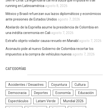
Sierre-Zinal: La legendaria carrera suiza que impulsa el trail
running en Latinoamérica
agosto 8, 2026
México y Brasil refuerzan sus lazos diplomáticos y económicos
ante presiones de Estados Unidos
agosto 7, 2026
Abelardo de la Espriella asume la presidencia de Colombia en
una inédita ceremonia en Cali
agosto 7, 2026
Extraño objeto volador causa revuelo en Manabí
agosto 7, 2026
Aconauto pide al nuevo Gobierno de Colombia recortar los
impuestos a la compra de vehículos nuevos
agosto 7, 2026
CATEGORÍAS
Accidentes / Desastres
Coyuntura
Cultura
Democracia
Deportes
Economía
Educación
Espectáculos
Latam Verde
Mundial 2026