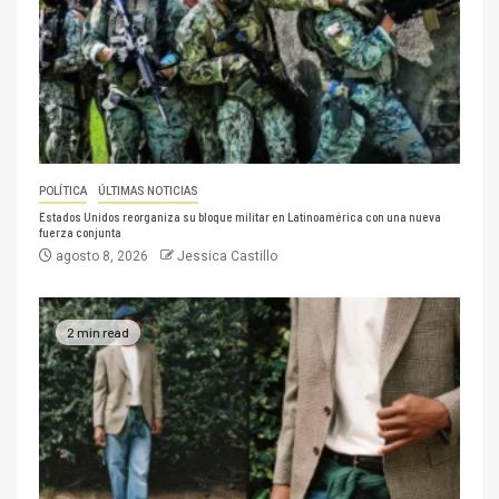
POLÍTICA
ÚLTIMAS NOTICIAS
Estados Unidos reorganiza su bloque militar en Latinoamérica con una nueva
fuerza conjunta
agosto 8, 2026
Jessica Castillo
2 min read