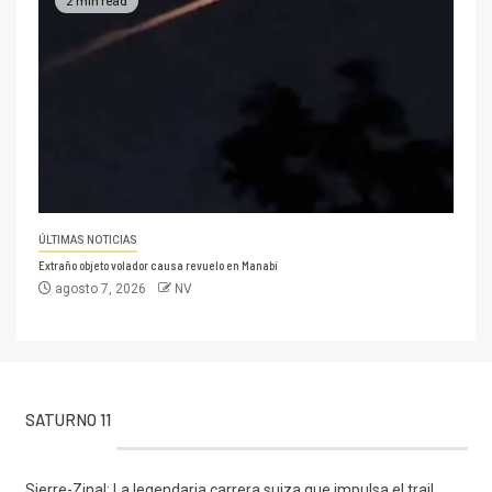
ÚLTIMAS NOTICIAS
Extraño objeto volador causa revuelo en Manabí
agosto 7, 2026
NV
SATURNO 11
Sierre-Zinal: La legendaria carrera suiza que impulsa el trail