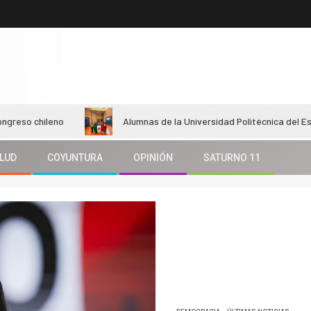
leno
Alumnas de la Universidad Politécnica del Estado de Mo
LUD
COYUNTURA
OPINIÓN
SATURNO 11