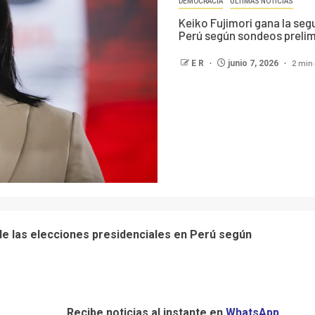
DEMOCRACIA
ÚLTIMAS NOTICIAS
Keiko Fujimori gana la seg
Perú según sondeos preli
2 min
E R
junio 7, 2026
de las elecciones presidenciales en Perú según
Recibe noticias al instante en
WhatsApp