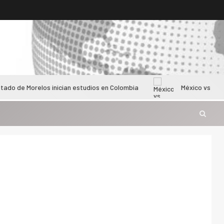
relos inician estudios en Colombia
México vs Colombia femen