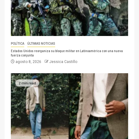
POLÍTICA
ÚLTIMAS NOTICIAS
Estados Unidos reorganiza su bloque militar en Latinoamérica con una nueva
fuerza conjunta
agosto 8, 2026
Jessica Castillo
2 min read