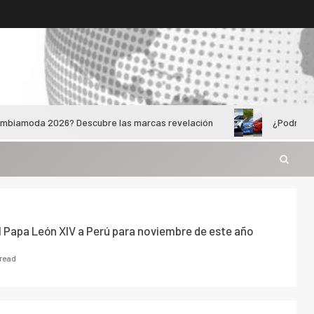
 2026? Descubre las marcas revelación
¿Podrían los adultos
el Papa León XIV a Perú para noviembre de este año
 read