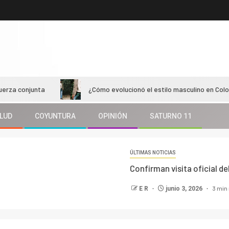
nta
¿Cómo evolucionó el estilo masculino en Colombiamoda
LUD
COYUNTURA
OPINIÓN
SATURNO 11
ÚLTIMAS NOTICIAS
Confirman visita oficial d
3 min
E R
junio 3, 2026