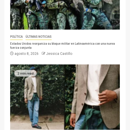
POLÍTICA
ÚLTIMAS NOTICIAS
Estados Unidos reorganiza su bloque militar en Latinoamérica con una nueva
fuerza conjunta
agosto 8, 2026
Jessica Castillo
2 min read