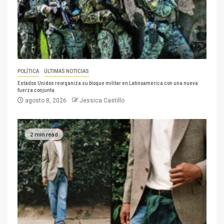
POLÍTICA
ÚLTIMAS NOTICIAS
Estados Unidos reorganiza su bloque militar en Latinoamérica con una nueva
fuerza conjunta
agosto 8, 2026
Jessica Castillo
2 min read