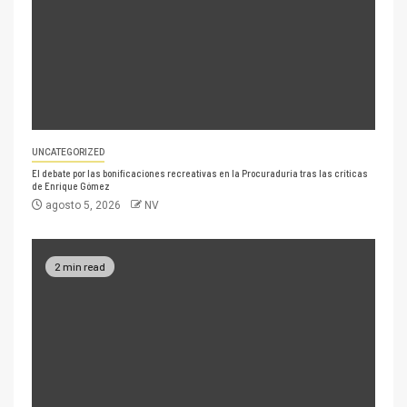
UNCATEGORIZED
El debate por las bonificaciones recreativas en la Procuraduría tras las críticas
de Enrique Gómez
agosto 5, 2026
NV
2 min read