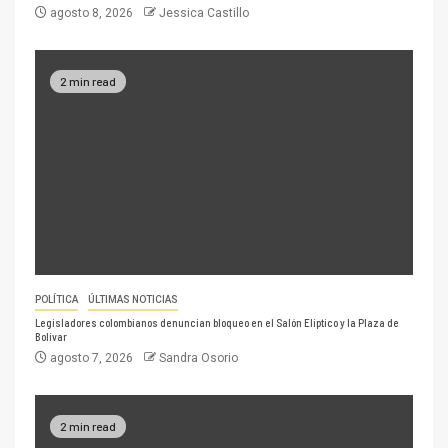
agosto 8, 2026
Jessica Castillo
2 min read
POLÍTICA
ÚLTIMAS NOTICIAS
Legisladores colombianos denuncian bloqueo en el Salón Elíptico y la Plaza de
Bolívar
agosto 7, 2026
Sandra Osorio
2 min read