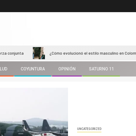
¿Cómo evolucionó el estilo masculino en Colombiamoda 20
LUD
COYUNTURA
OPINIÓN
SATURNO 11
UNCATEGORIZED