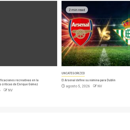
2 min read
UNCATEGORIZED
nificaciones recreativas en la
El Arsenal define su nómina para Dublín
as críticas de Enrique Gómez
agosto 5, 2026
NV
6
NV