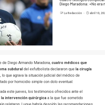
Diego Maradona: «No era 
La Redacción
abril 10, 2
erte de Diego Armando Maradona,
cuatro médicos que
toma subdural
del exfutbolista declararon que
la cirugía
a
, lo que agrava la situación judicial del médico de
utado por homicidio simple con dolo eventual.
rada este jueves, los testimonios ofrecidos ante el
 la intervención quirúrgica
a la que fue sometido
ún relataron, Luque habría desoído las recomendaciones