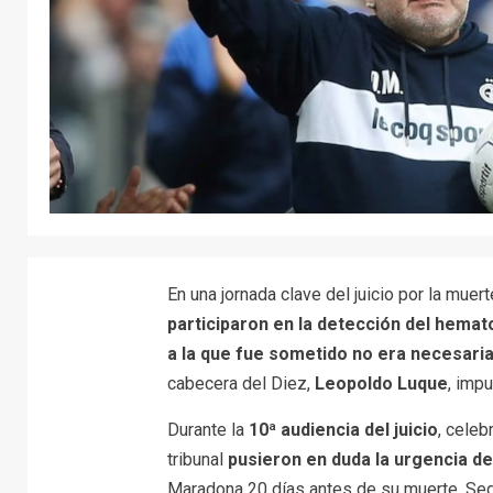
En una jornada clave del juicio por la mu
participaron en la detección del hema
a la que fue sometido no era necesari
cabecera del Diez,
Leopoldo Luque
, imp
Durante la
10ª audiencia del juicio
, celeb
tribunal
pusieron en duda la urgencia de
Maradona 20 días antes de su muerte. Seg