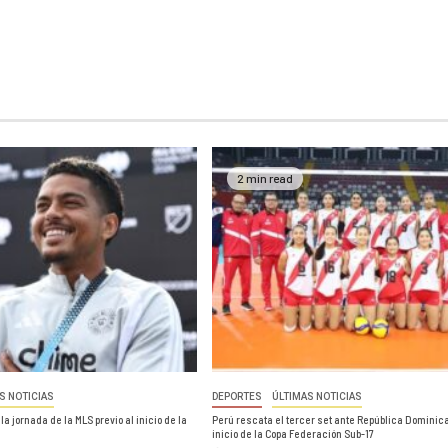
2 min read
S NOTICIAS
DEPORTES
ÚLTIMAS NOTICIAS
a jornada de la MLS previo al inicio de la
Perú rescata el tercer set ante República Dominic
inicio de la Copa Federación Sub-17