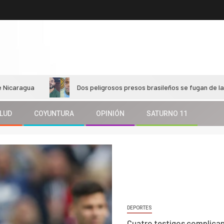
Dos peligrosos presos brasileños se fugan de la mayor prisión
LUD
COYUNTURA
OPINIÓN
SATURNO 11
DEPORTES
Cuatro testigos complican 