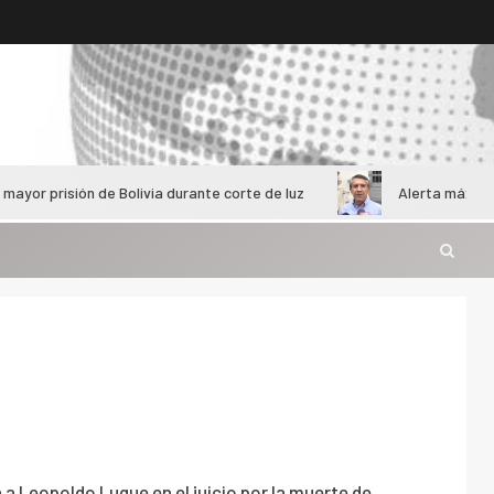
 de Bolivia durante corte de luz
Alerta máxima por cárteles
a Leopoldo Luque en el juicio por la muerte de