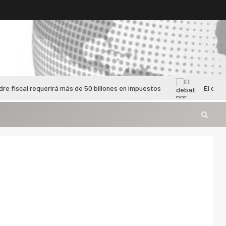
equerirá más de 50 billones en impuestos
El debate por las b