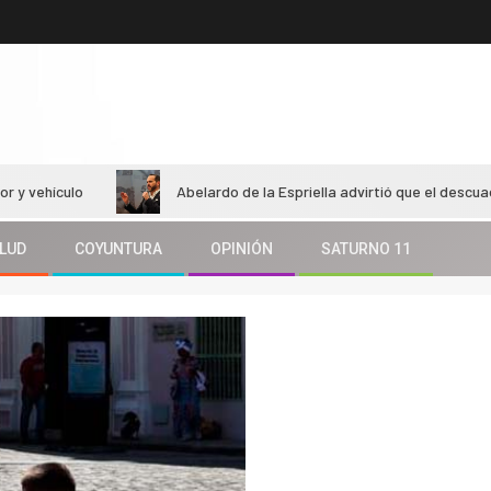
o
Abelardo de la Espriella advirtió que el descuadre fiscal r
LUD
COYUNTURA
OPINIÓN
SATURNO 11