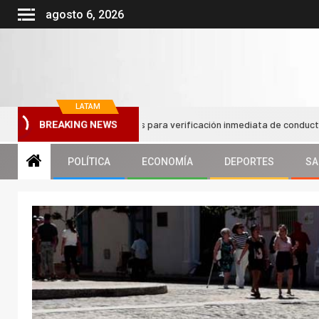
agosto 6, 2026
LATAM
á códigos QR en taxis para verificación inmediata de conductor y vehícul
BREAKING NEWS
POLÍTICA
ECONOMÍA
DEPORTES
SA