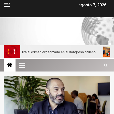
agosto 7, 2026
 contra el crimen organizado en el Congreso chileno
Alumnas