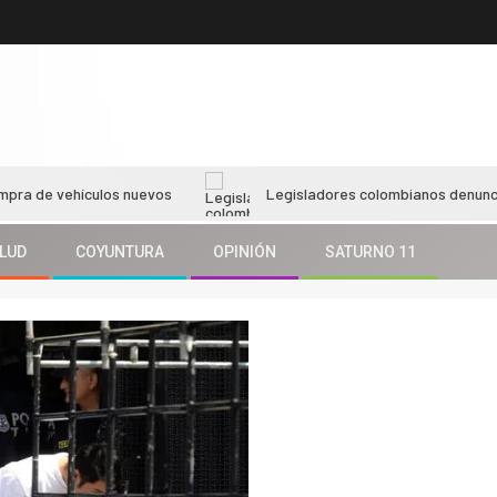
hículos nuevos
Legisladores colombianos denuncian bloqueo e
LUD
COYUNTURA
OPINIÓN
SATURNO 11