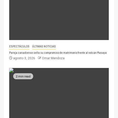
ESPECTÁCULOS
ÚLTIMAS NOTICIAS
Pareja canadiense sella su compromiso de matrimonio frente al volcán Masaya
agosto 3, 2026
Omar Mendoza
2 min read