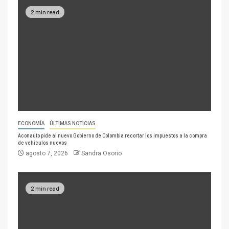
2 min read
ECONOMÍA
ÚLTIMAS NOTICIAS
Aconauto pide al nuevo Gobierno de Colombia recortar los impuestos a la compra
de vehículos nuevos
agosto 7, 2026
Sandra Osorio
2 min read