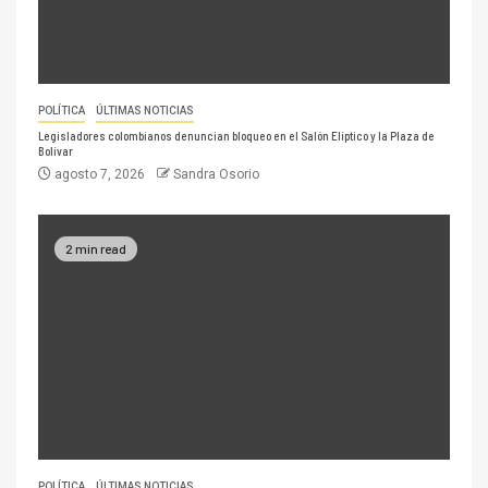
POLÍTICA
ÚLTIMAS NOTICIAS
Legisladores colombianos denuncian bloqueo en el Salón Elíptico y la Plaza de
Bolívar
agosto 7, 2026
Sandra Osorio
2 min read
POLÍTICA
ÚLTIMAS NOTICIAS