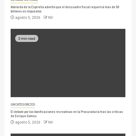
Abelardo de la Espriella advirtió que el descuadre fiscal requerirá más de 50
billones en impuestos
agosto 5, 2026
NV
2 min read
UNCATEGORIZED
El debate por las bonificaciones recreativas en la Procuraduría tras las críticas
de Enrique Gómez
agosto 5, 2026
NV