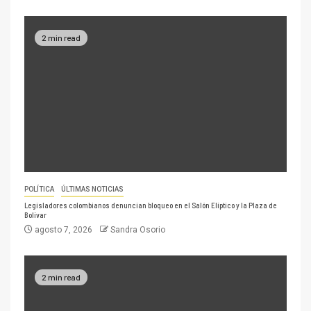
2 min read
POLÍTICA
ÚLTIMAS NOTICIAS
Legisladores colombianos denuncian bloqueo en el Salón Elíptico y la Plaza de
Bolívar
agosto 7, 2026
Sandra Osorio
2 min read