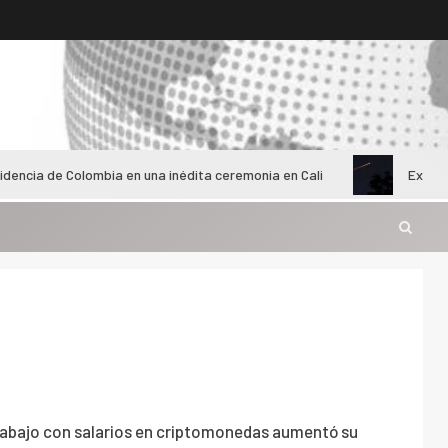
 Colombia en una inédita ceremonia en Cali
Extraño objeto v
rabajo con salarios en criptomonedas aumentó su