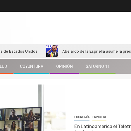
dos Unidos
Abelardo de la Espriella asume la presidencia de
LUD
COYUNTURA
OPINIÓN
SATURNO 11
ECONOMÍA
PRINCIPAL
En Latinoamérica el Telet