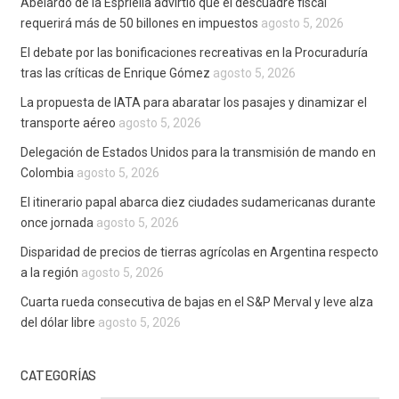
Abelardo de la Espriella advirtió que el descuadre fiscal
requerirá más de 50 billones en impuestos
agosto 5, 2026
El debate por las bonificaciones recreativas en la Procuraduría
tras las críticas de Enrique Gómez
agosto 5, 2026
La propuesta de IATA para abaratar los pasajes y dinamizar el
transporte aéreo
agosto 5, 2026
Delegación de Estados Unidos para la transmisión de mando en
Colombia
agosto 5, 2026
El itinerario papal abarca diez ciudades sudamericanas durante
once jornada
agosto 5, 2026
Disparidad de precios de tierras agrícolas en Argentina respecto
a la región
agosto 5, 2026
Cuarta rueda consecutiva de bajas en el S&P Merval y leve alza
del dólar libre
agosto 5, 2026
CATEGORÍAS