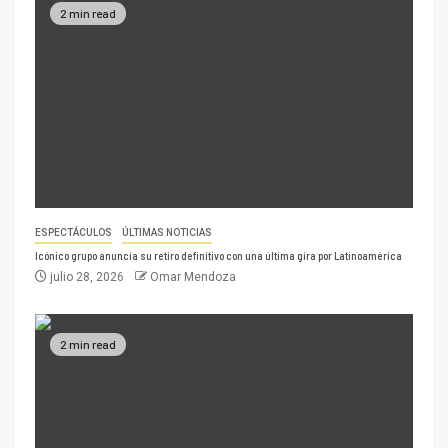
2 min read
ESPECTÁCULOS
ÚLTIMAS NOTICIAS
Icónico grupo anuncia su retiro definitivo con una última gira por Latinoamérica
julio 28, 2026
Omar Mendoza
2 min read