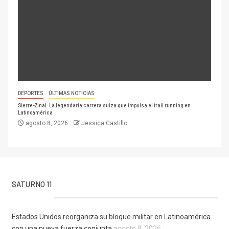
DEPORTES
ÚLTIMAS NOTICIAS
Sierre-Zinal: La legendaria carrera suiza que impulsa el trail running en
Latinoamérica
agosto 8, 2026
Jessica Castillo
SATURNO 11
Estados Unidos reorganiza su bloque militar en Latinoamérica
con una nueva fuerza conjunta
agosto 8, 2026