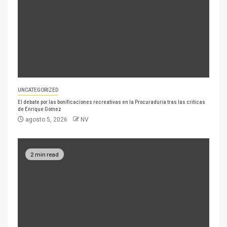
UNCATEGORIZED
El debate por las bonificaciones recreativas en la Procuraduría tras las críticas
de Enrique Gómez
agosto 5, 2026
NV
2 min read