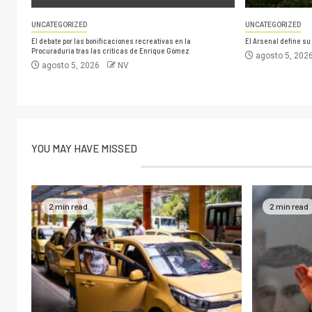
UNCATEGORIZED
UNCATEGORIZED
El debate por las bonificaciones recreativas en la
El Arsenal define su
Procuraduría tras las críticas de Enrique Gómez
agosto 5, 202
agosto 5, 2026
NV
YOU MAY HAVE MISSED
2 min read
2 min read