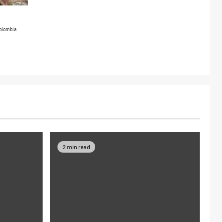
olombia
2 min read