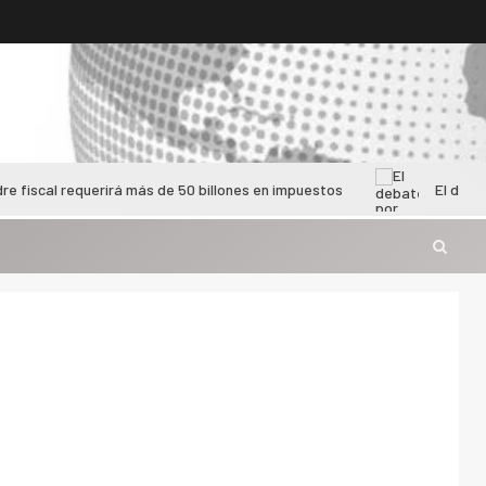
 requerirá más de 50 billones en impuestos
El debate por las