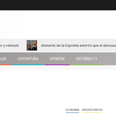
lo
Abelardo de la Espriella advirtió que el descuadre fiscal
LUD
COYUNTURA
OPINIÓN
SATURNO 11
ECONOMÍA
UNCATEGORIZED