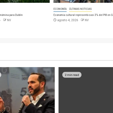
ECONOMÍA
ÚLTIMAS NOTICIAS
 nómina para Dublín
Economía cultural representó casi 3% del PIB en C
6
NV
agosto 4, 2026
NV
2 min read