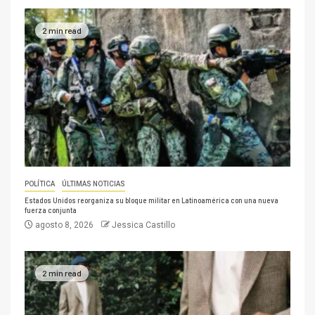
2 min read
POLÍTICA
ÚLTIMAS NOTICIAS
Estados Unidos reorganiza su bloque militar en Latinoamérica con una nueva
fuerza conjunta
agosto 8, 2026
Jessica Castillo
2 min read