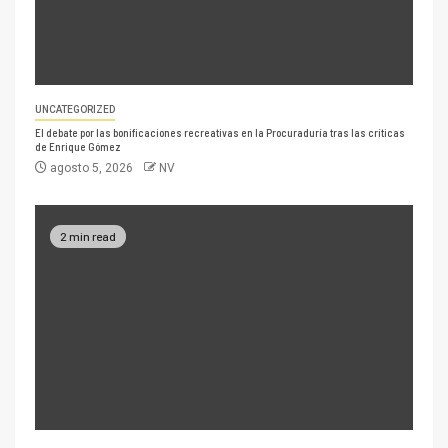
UNCATEGORIZED
El debate por las bonificaciones recreativas en la Procuraduría tras las críticas
de Enrique Gómez
agosto 5, 2026
NV
2 min read